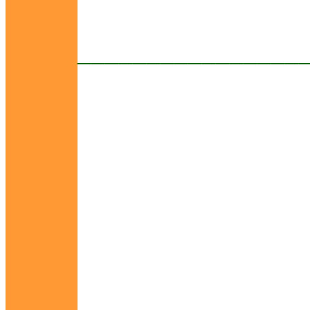
________________